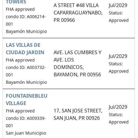
TOWERS
A STREET #48 VILLA
Jul/2029
FHA approved
CAPARRAGUAYNABO,
Status:
condo ID: A006214-
PR 00966
Approved
001
Bayamón Municipio
LAS VILLAS DE
CIUDAD JARDIN
AVE. LAS CUMBRES Y
Jul/2029
AVE. LOS
FHA approved
Status:
DOMINICOS,
condo ID: A003732-
Approved
BAYAMON, PR 00956
001
Bayamón Municipio
FOUNTAINEBLEU
VILLAGE
Jul/2029
17, SAN JOSE STREET,
FHA approved
Status:
SAN JUAN, PR 00926
condo ID: A009339-
Approved
001
San Juan Municipio