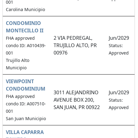
001
Carolina Municipio
CONDOMINIO
MONTECILLO II
2 VIA PEDREGAL,
Jun/2029
FHA approved
TRUJILLO ALTO, PR
condo ID: A010439-
Status:
00976
001
Approved
Trujillo Alto
Municipio
VIEWPOINT
CONDOMINIUM
3011 ALEJANDRINO
Jun/2029
FHA approved
AVENUE BOX 200,
Status:
condo ID: A007510-
SAN JUAN, PR 00922
Approved
001
San Juan Municipio
VILLA CAPARRA