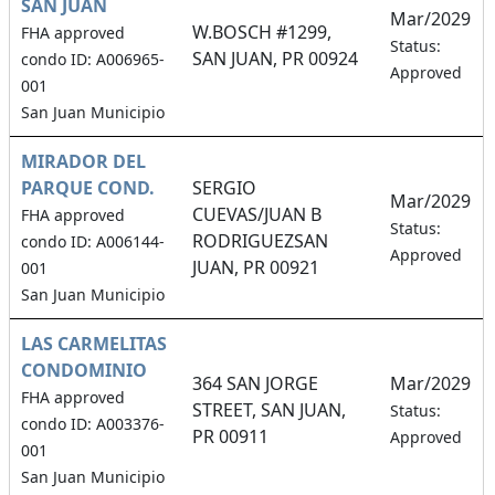
SAN JUAN
Mar/2029
W.BOSCH #1299,
FHA approved
Status:
SAN JUAN, PR 00924
condo ID: A006965-
Approved
001
San Juan Municipio
MIRADOR DEL
PARQUE COND.
SERGIO
Mar/2029
CUEVAS/JUAN B
FHA approved
Status:
RODRIGUEZSAN
condo ID: A006144-
Approved
JUAN, PR 00921
001
San Juan Municipio
LAS CARMELITAS
CONDOMINIO
364 SAN JORGE
Mar/2029
FHA approved
STREET, SAN JUAN,
Status:
condo ID: A003376-
PR 00911
Approved
001
San Juan Municipio