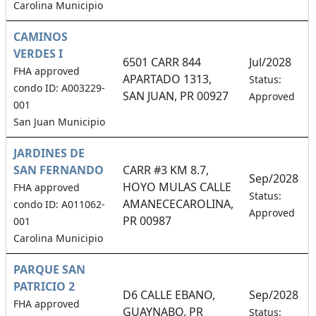
Carolina Municipio
CAMINOS
VERDES I
6501 CARR 844
Jul/2028
FHA approved
APARTADO 1313,
Status:
condo ID: A003229-
SAN JUAN, PR 00927
Approved
001
San Juan Municipio
JARDINES DE
SAN FERNANDO
CARR #3 KM 8.7,
Sep/2028
HOYO MULAS CALLE
FHA approved
Status:
AMANECECAROLINA,
condo ID: A011062-
Approved
PR 00987
001
Carolina Municipio
PARQUE SAN
PATRICIO 2
D6 CALLE EBANO,
Sep/2028
FHA approved
GUAYNABO, PR
Status: