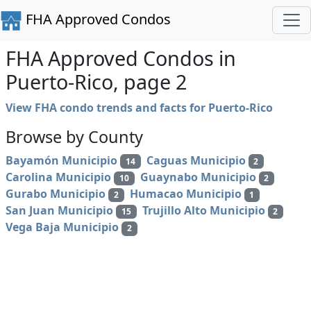
FHA Approved Condos
FHA Approved Condos in
Puerto-Rico, page 2
View FHA condo trends and facts for Puerto-Rico
Browse by County
Bayamón Municipio
Caguas Municipio
14
2
Carolina Municipio
Guaynabo Municipio
10
2
Gurabo Municipio
Humacao Municipio
2
1
San Juan Municipio
Trujillo Alto Municipio
15
2
Vega Baja Municipio
2