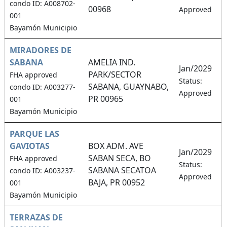
condo ID: A008702-
00968
Approved
001
Bayamón Municipio
MIRADORES DE
SABANA
AMELIA IND.
Jan/2029
PARK/SECTOR
FHA approved
Status:
SABANA, GUAYNABO,
condo ID: A003277-
Approved
PR 00965
001
Bayamón Municipio
PARQUE LAS
GAVIOTAS
BOX ADM. AVE
Jan/2029
SABAN SECA, BO
FHA approved
Status:
SABANA SECATOA
condo ID: A003237-
Approved
BAJA, PR 00952
001
Bayamón Municipio
TERRAZAS DE