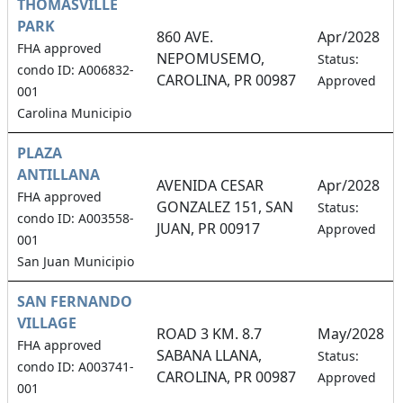
THOMASVILLE
PARK
860 AVE.
Apr/2028
FHA approved
NEPOMUSEMO,
Status:
condo ID: A006832-
CAROLINA, PR 00987
Approved
001
Carolina Municipio
PLAZA
ANTILLANA
AVENIDA CESAR
Apr/2028
FHA approved
GONZALEZ 151, SAN
Status:
condo ID: A003558-
JUAN, PR 00917
Approved
001
San Juan Municipio
SAN FERNANDO
VILLAGE
ROAD 3 KM. 8.7
May/2028
FHA approved
SABANA LLANA,
Status:
condo ID: A003741-
CAROLINA, PR 00987
Approved
001